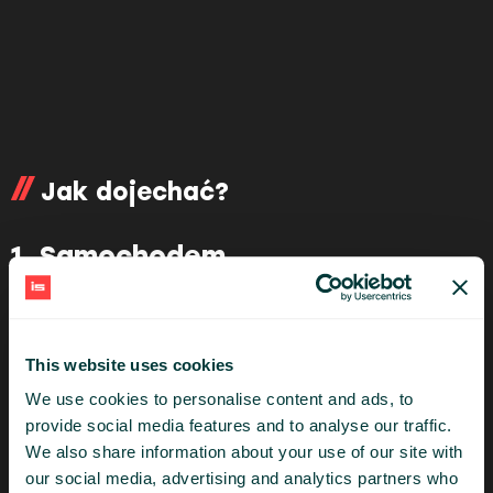
Jak dojechać?
1. Samochodem
Przy Polsat Plus Arena Gdynia znajduje się
darmowy
parking miejski
. W okolicy można
również znaleźć wiele innych bezpłatnych
This website uses cookies
parkingów miejskich.
We use cookies to personalise content and ads, to
Czas dojazdu
provide social media features and to analyse our traffic.
We also share information about your use of our site with
Gdynia Główna - 10 min
our social media, advertising and analytics partners who