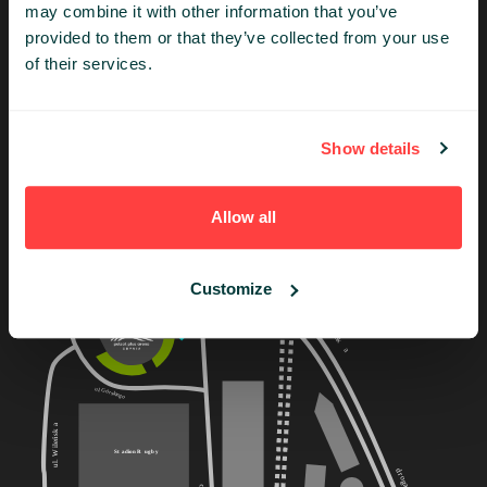
Sopot Centrum - 15 min
may combine it with other information that you’ve
Stare miasto Gdańsk - 40 min
provided to them or that they’ve collected from your use
of their services.
Port Lotniczy Gdańsk im. Lecha Wałęsy - 30
min
Show details
Allow all
Customize