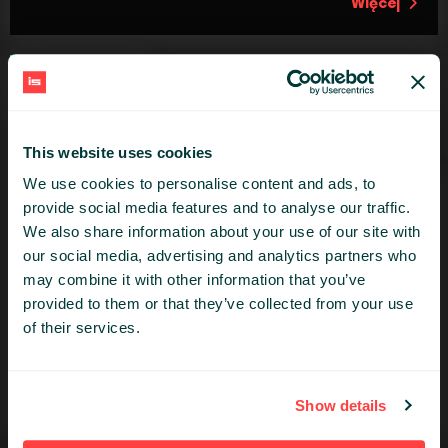
Więcej
This website uses cookies
We use cookies to personalise content and ads, to
provide social media features and to analyse our traffic.
Szymon Warda
We also share information about your use of our site with
our social media, advertising and analytics partners who
Protopia
may combine it with other information that you’ve
PatoArchitekt oraz Tech Advisor. Podcaster oraz
provided to them or that they’ve collected from your use
trener z wieloma certyfikatami Cloud.
of their services.
Platforma w wielu smakach
Więcej
Show details