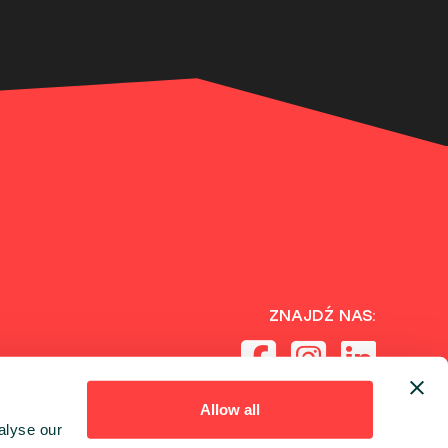
ZNAJDŹ NAS:
Allow all
alyse our